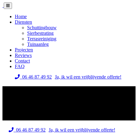
Home
Diensten
Schuttingbouw
Sierbestrating
Terrasreiniging
Tuinaanleg
Projecten
Reviews
Contact
FAQ
06 46 87 49 92
Ja, ik wil een vrijblijvende offerte!
Hout-beton schutting met
Zweeds rabat motief in
Heemskerk
06 46 87 49 92
Ja, ik wil een vrijblijvende offerte!